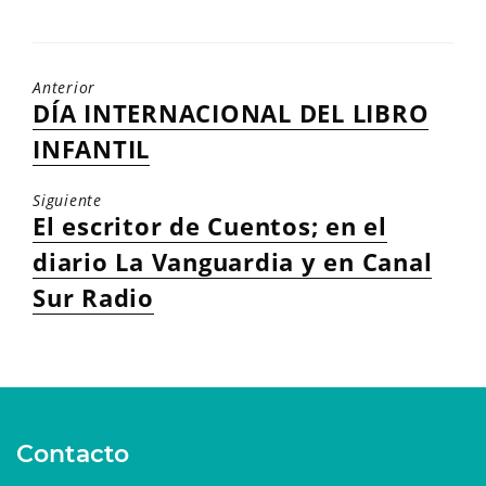
c
i
n
a
a
e
t
k
i
t
b
t
e
l
s
Anterior
Entrada
DÍA INTERNACIONAL DEL LIBRO
o
e
d
A
anterior:
INFANTIL
o
r
I
p
k
n
p
Siguiente
Entrada
El escritor de Cuentos; en el
siguiente:
diario La Vanguardia y en Canal
Sur Radio
Contacto