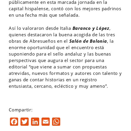
públicamente en esta marcada jornada en la
capital hispalense, contó con los mejores padrinos
en una fecha más que señalada.
Así lo valoraron desde Italia
Baranco y López
,
quienes destacaron la buena acogida de las tres
obras de Abresueños en el
Salón de Bolonia
, la
enorme oportunidad que el encuentro está
suponiendo para el sello andaluz y las buenas
perspectivas que augura el sector para una
editorial “que viene a sumar con propuestas
atrevidas, nuevos formatos y autores con talento y
ganas de contar historias en un registro
entusiasta, cercano, ecléctico y muy ameno”.
Compartir:
F
T
L
E
W
a
w
i
m
h