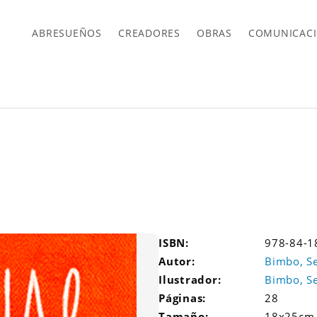
ABRESUEÑOS
CREADORES
OBRAS
COMUNICAC
ISBN:
978-84-1
Autor:
Bimbo, Se
Ilustrador:
Bimbo, Se
Páginas:
28
Tamaño:
18x25cm