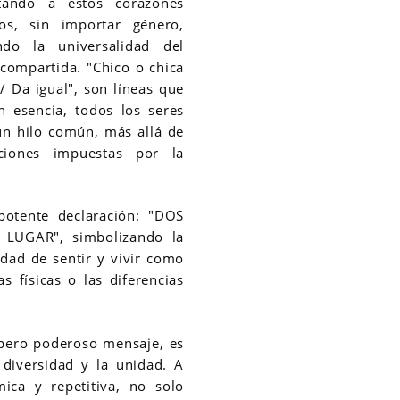
tando a estos corazones
os, sin importar género,
do la universalidad del
 compartida. "Chico o chica
/ Da igual", son líneas que
n esencia, todos los seres
un hilo común, más allá de
aciones impuestas por la
potente declaración: "DOS
UGAR", simbolizando la
idad de sentir y vivir como
s físicas o las diferencias
 pero poderoso mensaje, es
 diversidad y la unidad. A
mica y repetitiva, no solo