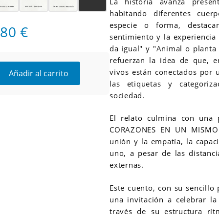
La historia avanza presen
habitando diferentes cuerp
especie o forma, destacan
,80 €
sentimiento y la experiencia
da igual" y "Animal o planta 
refuerzan la idea de que, e
vivos están conectados por 
Añadir al carrito
las etiquetas y categoriz
sociedad.
El relato culmina con una 
CORAZONES EN UN MISMO L
unión y la empatía, la capac
uno, a pesar de las distancia
externas.
Este cuento, con su sencillo
una invitación a celebrar la
través de su estructura rít