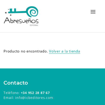
Alterna
navega
Producto no encontrado.
Volver a la tienda
Contacto
Teléfono:
+34 952 28 87 67
Email: info@icbeditores.com