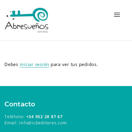
Alterna
navega
Debes
iniciar sesión
para ver tus pedidos.
Contacto
Teléfono:
+34 952 28 87 67
Email: info@icbeditores.com