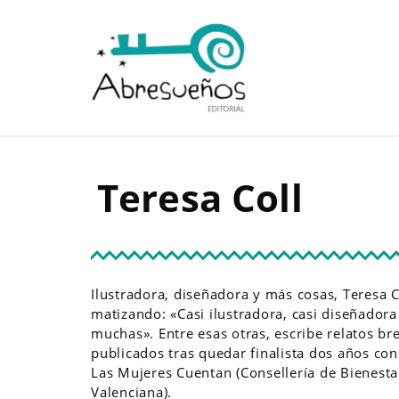
T
e
r
e
s
a
C
o
l
l
Ilustradora, diseñadora y más cosas, Teresa
matizando: «Casi ilustradora, casi diseñador
muchas». Entre esas otras, escribe relatos br
publicados tras quedar finalista dos años co
Las Mujeres Cuentan (Consellería de Bienestar
Valenciana).