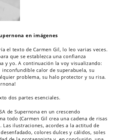
Supernona en imágenes
 el texto de Carmen Gil, lo leo varias veces.
 para que se establezca una confianza
a y yo. A continuación la voy visualizando:
u inconfundible calor de superabuela, su
lquier problema, su halo protector y su risa.
ernona!
exto dos partes esenciales.
ISA de Supernona en un crescendo
ma todo (Carmen Gil crea una cadena de risas
 Las ilustraciones, acordes a la actitud de
desenfadado, colores dulces y cálidos, soles
ad de la protagonista y, en conclusión, una