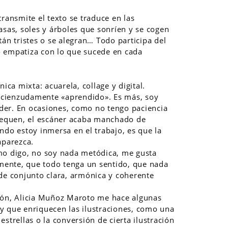
transmite el texto se traduce en las
asas, soles y árboles que sonríen y se cogen
tán tristes o se alegran… Todo participa del
 empatiza con lo que sucede en cada
nica mixta: acuarela, collage y digital.
cienzudamente «aprendido». Es más, soy
er. En ocasiones, como no tengo paciencia
 sequen, el escáner acaba manchado de
ndo estoy inmersa en el trabajo, es que la
aparezca.
mo digo, no soy nada metódica, me gusta
lmente, que todo tenga un sentido, que nada
 de conjunto clara, armónica y coherente
ión, Alicia Muñoz Maroto me hace algunas
y que enriquecen las ilustraciones, como una
strellas o la conversión de cierta ilustración