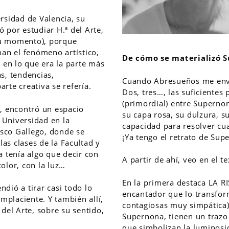
ersidad de Valencia, su
ó por estudiar H.ª del Arte,
 su momento), porque
an el fenómeno artístico,
De cómo se materializó 
 en lo que era la parte más
as, tendencias,
Cuando Abresueños me envía
arte creativa se refería.
Dos, tres…, las suficientes
(primordial) entre Supernon
, encontró un espacio
su capa rosa, su dulzura, s
 Universidad en la
capacidad para resolver cua
isco Gallego, donde se
¡Ya tengo el retrato de Sup
las clases de la Facultad y
 tenía algo que decir con
A partir de ahí, veo en el t
color, con la luz…
En la primera destaca LA R
ndió a tirar casi todo lo
encantador que lo transfor
mplaciente. Y también allí,
contagiosas muy simpática).
 del Arte, sobre su sentido,
Supernona, tienen un trazo 
que simbolizan la luminosid