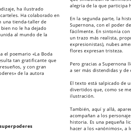
alegría de la que participa
izaje, ha ilustrado
y carteles. Ha colaborado en
En la segunda parte, la his
 una tienda-taller de
Supernona, con el poder d
 bien no le ha dejado
fácilmente. En sintonía con
 unida al mundo de la
un trazo más realista, pro
expresionistas), nubes amen
flores expresan tristeza.
tra el poemario «La Boda
esulta tan gratificante que
Pero gracias a Supernona ll
bresueños, y con gran
a ser más distendidas y de 
oderes» de la autora
El texto está salpicado de
divertidos que, como se m
ilustración.
También, aquí y allá, apare
acompañan a los personajes
historia. Es una pequeña l
superpoderes
hacer a los «anónimos», a 