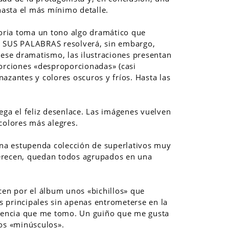
 hasta el más mínimo detalle.
toria toma un tono algo dramático que
e SUS PALABRAS resolverá, sin embargo,
 ese dramatismo, las ilustraciones presentan
porciones «desproporcionadas» (casi
azantes y colores oscuros y fríos. Hasta las
ega el feliz desenlace. Las imágenes vuelven
colores más alegres.
 una estupenda colección de superlativos muy
erecen, quedan todos agrupados en una
cen por el álbum unos «bichillos» que
 principales sin apenas entrometerse en la
icencia que me tomo. Un guiño que me gusta
los «minúsculos».