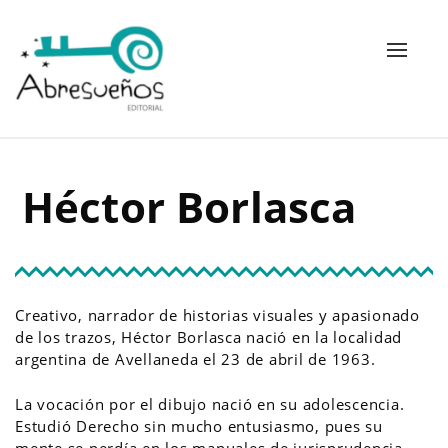
Alterna
navega
H
é
c
t
o
r
B
o
r
l
a
s
c
a
Creativo, narrador de historias visuales y apasionado
de los trazos, Héctor Borlasca nació en la localidad
argentina de Avellaneda el 23 de abril de 1963.
La vocación por el dibujo nació en su adolescencia.
Estudió Derecho sin mucho entusiasmo, pues su
mente se perdía en los manuales de jurisprudencia,