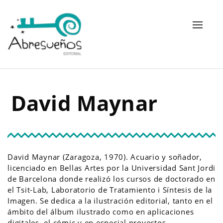
Alterna
navega
D
a
v
i
d
M
a
y
n
a
r
David Maynar (Zaragoza, 1970). Acuario y soñador,
licenciado en Bellas Artes por la Universidad Sant Jordi
de Barcelona donde realizó los cursos de doctorado en
el Tsit-Lab, Laboratorio de Tratamiento i Síntesis de la
Imagen. Se dedica a la ilustración editorial, tanto en el
ámbito del álbum ilustrado como en aplicaciones
digitales, el cómic y en especial proyectos