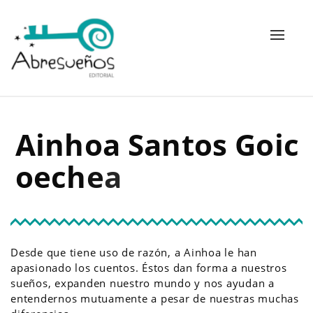
Alterna
navega
A
i
n
h
o
a
S
a
n
t
o
s
G
o
i
c
o
e
c
h
e
a
Desde que tiene uso de razón, a Ainhoa le han
apasionado los cuentos. Éstos dan forma a nuestros
sueños, expanden nuestro mundo y nos ayudan a
entendernos mutuamente a pesar de nuestras muchas